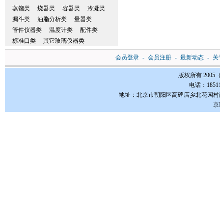
蒸馏类
烧器类
容器类
冷凝类
漏斗类
油脂分析类
量器类
管件仪器类
温度计类
配件类
标准口类
其它玻璃仪器类
会员登录
-
会员注册
-
最新动态
-
关
版权所有 200
电话：185112
地址：北京市朝阳区高碑店乡北花园村南3-1号FC
京I