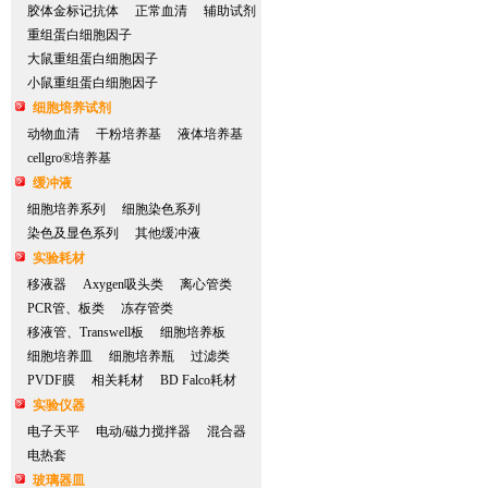
胶体金标记抗体
正常血清
辅助试剂
重组蛋白细胞因子
大鼠重组蛋白细胞因子
小鼠重组蛋白细胞因子
细胞培养试剂
动物血清
干粉培养基
液体培养基
cellgro®培养基
缓冲液
细胞培养系列
细胞染色系列
染色及显色系列
其他缓冲液
实验耗材
移液器
Axygen吸头类
离心管类
PCR管、板类
冻存管类
移液管、Transwell板
细胞培养板
细胞培养皿
细胞培养瓶
过滤类
PVDF膜
相关耗材
BD Falco耗材
实验仪器
电子天平
电动/磁力搅拌器
混合器
电热套
玻璃器皿