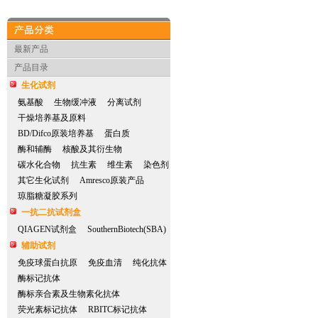
产品分类
最新产品
产品目录
生化试剂
氨基酸
生物缓冲液
分离试剂
干燥培养基及原料
BD/Difco原装培养基
蛋白质
酶和辅酶
核酸及其衍生物
碳水化合物
抗生素
维生素
染色剂
其它生化试剂
Amresco原装产品
琼脂糖凝胶系列
一抗二抗试剂盒
QIAGEN试剂盒
SouthernBiotech(SBA)
辅助试剂
免疫球蛋白抗原
免疫血清
纯化抗体
酶标记抗体
酶标亲合素及生物素化抗体
荧光素标记抗体
RBITC标记抗体