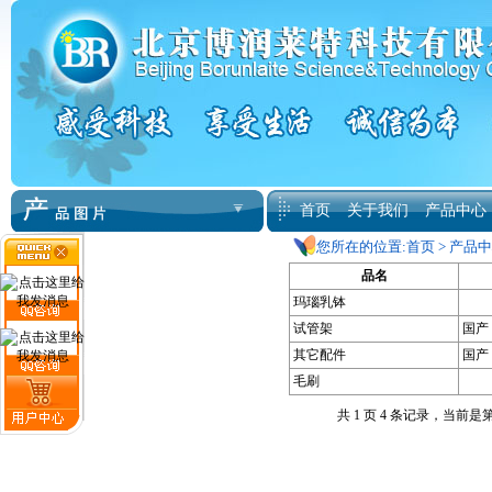
首页
关于我们
产品中心
您所在的位置:
首页
>
产品中
品名
玛瑙乳钵
试管架
国产
其它配件
国产
毛刷
共 1 页 4 条记录，当前是第