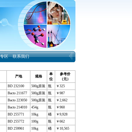
专区
联系我们
单
参考价
产地
规格
位
（元）
BD 232100
500g原装
瓶
￥325
Bacto 211677
500g原装
瓶
￥987
Bacto 223050
500g原装
瓶
￥2,662
Bacto 214010
454g
瓶
￥960
BD 255771
10kg
桶
￥9,928
BD 255772
100g
瓶
￥662
BD 259961
10kg
桶
￥10,565