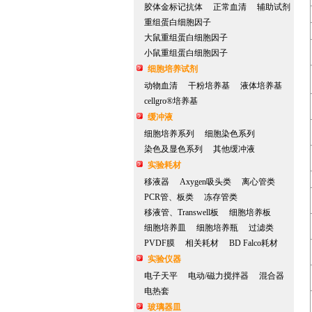
胶体金标记抗体
正常血清
辅助试剂
重组蛋白细胞因子
大鼠重组蛋白细胞因子
小鼠重组蛋白细胞因子
细胞培养试剂
动物血清
干粉培养基
液体培养基
cellgro®培养基
缓冲液
细胞培养系列
细胞染色系列
染色及显色系列
其他缓冲液
实验耗材
移液器
Axygen吸头类
离心管类
PCR管、板类
冻存管类
移液管、Transwell板
细胞培养板
细胞培养皿
细胞培养瓶
过滤类
PVDF膜
相关耗材
BD Falco耗材
实验仪器
电子天平
电动/磁力搅拌器
混合器
电热套
玻璃器皿