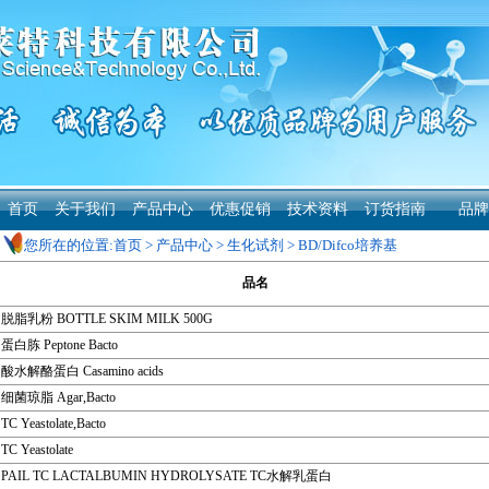
首页
关于我们
产品中心
优惠促销
技术资料
订货指南
品牌
您所在的位置:
首页
>
产品中心
>
生化试剂
>
BD/Difco培养基
品名
脱脂乳粉 BOTTLE SKIM MILK 500G
蛋白胨 Peptone Bacto
酸水解酪蛋白 Casamino acids
细菌琼脂 Agar,Bacto
TC Yeastolate,Bacto
TC Yeastolate
PAIL TC LACTALBUMIN HYDROLYSATE TC水解乳蛋白