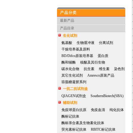
产品分类
最新产品
产品目录
生化试剂
氨基酸
生物缓冲液
分离试剂
干燥培养基及原料
BD/Difco原装培养基
蛋白质
酶和辅酶
核酸及其衍生物
碳水化合物
抗生素
维生素
染色剂
其它生化试剂
Amresco原装产品
琼脂糖凝胶系列
一抗二抗试剂盒
QIAGEN试剂盒
SouthernBiotech(SBA)
辅助试剂
免疫球蛋白抗原
免疫血清
纯化抗体
酶标记抗体
酶标亲合素及生物素化抗体
荧光素标记抗体
RBITC标记抗体