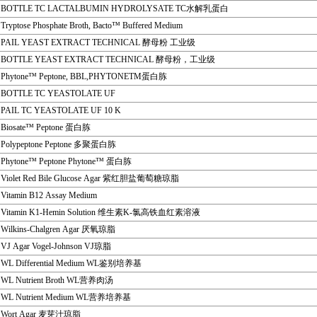
BOTTLE TC LACTALBUMIN HYDROLYSATE TC水解乳蛋白
Tryptose Phosphate Broth, Bacto™ Buffered Medium
PAIL YEAST EXTRACT TECHNICAL 酵母粉 工业级
BOTTLE YEAST EXTRACT TECHNICAL 酵母粉，工业级
Phytone™ Peptone, BBL,PHYTONETM蛋白胨
BOTTLE TC YEASTOLATE UF
PAIL TC YEASTOLATE UF 10 K
Biosate™ Peptone 蛋白胨
Polypeptone Peptone 多聚蛋白胨
Phytone™ Peptone Phytone™ 蛋白胨
Violet Red Bile Glucose Agar 紫红胆盐葡萄糖琼脂
Vitamin B12 Assay Medium
Vitamin K1-Hemin Solution 维生素K-氯高铁血红素溶液
Wilkins-Chalgren Agar 厌氧琼脂
VJ Agar Vogel-Johnson VJ琼脂
WL Differential Medium WL鉴别培养基
WL Nutrient Broth WL营养肉汤
WL Nutrient Medium WL营养培养基
Wort Agar 麦芽汁琼脂