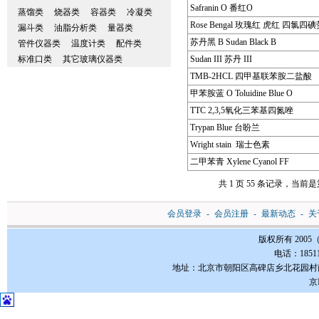
Safranin O 番红O
蒸馏类
烧器类
容器类
冷凝类
Rose Bengal 玫瑰红 虎红 四氯四
漏斗类
油脂分析类
量器类
苏丹黑 B Sudan Black B
管件仪器类
温度计类
配件类
标准口类
其它玻璃仪器类
Sudan III 苏丹 III
TMB-2HCL 四甲基联苯胺二盐酸
甲苯胺蓝 O Toluidine Blue O
TTC 2,3,5氧化三苯基四氮唑
Trypan Blue 台盼兰
Wright stain 瑞士色素
二甲苯青 Xylene Cyanol FF
共 1 页 55 条记录，当前是第
会员登录
-
会员注册
-
最新动态
-
关
版权所有 200
电话：185112
地址：北京市朝阳区高碑店乡北花园村南3-1号FC
京I