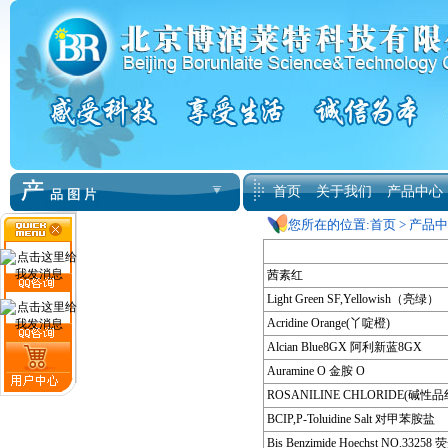
首页
关于我们
产品中心
您所在的位置:
首页
>
产品中
茜素红
Light Green SF,Yellowish（亮绿）
Acridine Orange(丫啶橙)
Alcian Blue8GX 阿利新蓝8GX
Auramine O 金胺 O
ROSANILINE CHLORIDE(碱性品
BCIP,P-Toluidine Salt 对甲苯胺盐
Bis Benzimide Hoechst NO.3325