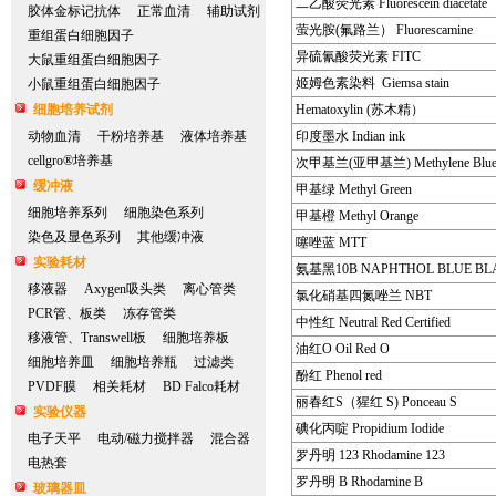
二乙酸荧光素 Fluorescein diacetate
胶体金标记抗体
正常血清
辅助试剂
萤光胺(氟路兰） Fluorescamine
重组蛋白细胞因子
异硫氰酸荧光素 FITC
大鼠重组蛋白细胞因子
姬姆色素染料 Giemsa stain
小鼠重组蛋白细胞因子
细胞培养试剂
Hematoxylin (苏木精）
动物血清
干粉培养基
液体培养基
印度墨水 Indian ink
cellgro®培养基
次甲基兰(亚甲基兰) Methylene Blu
缓冲液
甲基绿 Methyl Green
细胞培养系列
细胞染色系列
甲基橙 Methyl Orange
染色及显色系列
其他缓冲液
噻唑蓝 MTT
实验耗材
氨基黑10B NAPHTHOL BLUE BL
移液器
Axygen吸头类
离心管类
氯化硝基四氮唑兰 NBT
PCR管、板类
冻存管类
中性红 Neutral Red Certified
移液管、Transwell板
细胞培养板
油红O Oil Red O
细胞培养皿
细胞培养瓶
过滤类
酚红 Phenol red
PVDF膜
相关耗材
BD Falco耗材
丽春红S（猩红 S) Ponceau S
实验仪器
碘化丙啶 Propidium Iodide
电子天平
电动/磁力搅拌器
混合器
罗丹明 123 Rhodamine 123
电热套
罗丹明 B Rhodamine B
玻璃器皿