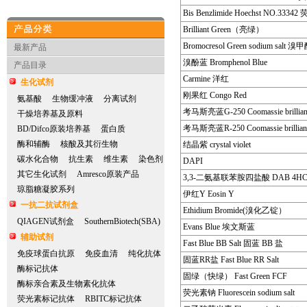
Bis Benzlimide Hoechst NO.333
Brilliant Green（亮绿）
产品分类
Bromocresol Green sodium salt 
最新产品
溴酚蓝 Bromphenol Blue
产品目录
Carmine 洋红
生化试剂
刚果红 Congo Red
氨基酸
生物缓冲液
分离试剂
考马斯亮蓝G-250 Coomassie brilliant
干燥培养基及原料
考马斯亮蓝R-250 Coomassie brilliant
BD/Difco原装培养基
蛋白质
酶和辅酶
核酸及其衍生物
结晶紫 crystal violet
碳水化合物
抗生素
维生素
染色剂
DAPI
其它生化试剂
Amresco原装产品
3,3-二氨基联苯胺四盐酸 DAB 4HC
琼脂糖凝胶系列
伊红Y Eosin Y
一抗二抗试剂盒
Ethidium Bromide(溴化乙锭）
QIAGEN试剂盒
SouthernBiotech(SBA)
Evans Blue 埃文斯蓝
辅助试剂
Fast Blue BB Salt 固蓝 BB 盐
免疫球蛋白抗原
免疫血清
纯化抗体
固蓝RR盐 Fast Blue RR Salt
酶标记抗体
固绿（快绿） Fast Green FCF
酶标亲合素及生物素化抗体
荧光素钠 Fluorescein sodium salt
荧光素标记抗体
RBITC标记抗体