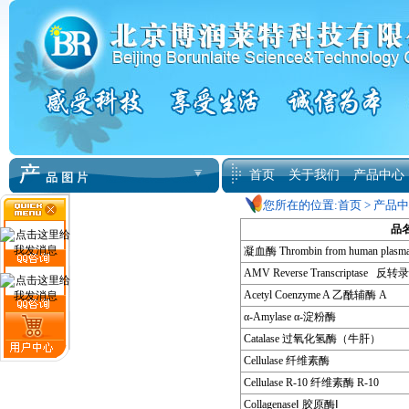
首页
关于我们
产品中心
您所在的位置:
首页
>
产品中
品
凝血酶 Thrombin from human plasm
AMV Reverse Transcriptase 反转
Acetyl Coenzyme A 乙酰辅酶 A
α-Amylase α-淀粉酶
Catalase 过氧化氢酶（牛肝）
Cellulase 纤维素酶
Cellulase R-10 纤维素酶 R-10
CollagenaseⅠ 胶原酶Ⅰ