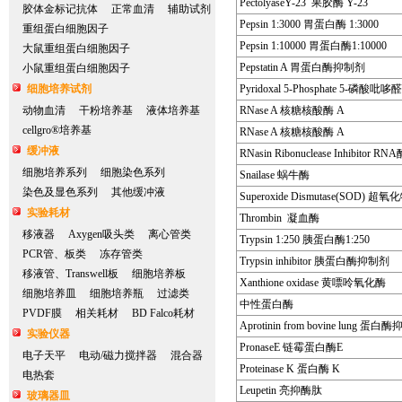
PectolyaseY-23 果胶酶 Y-23
胶体金标记抗体
正常血清
辅助试剂
Pepsin 1:3000 胃蛋白酶 1:3000
重组蛋白细胞因子
Pepsin 1:10000 胃蛋白酶1:10000
大鼠重组蛋白细胞因子
Pepstatin A 胃蛋白酶抑制剂
小鼠重组蛋白细胞因子
细胞培养试剂
Pyridoxal 5-Phosphate 5-磷酸吡哆醛
动物血清
干粉培养基
液体培养基
RNase A 核糖核酸酶 A
cellgro®培养基
RNase A 核糖核酸酶 A
缓冲液
RNasin Ribonuclease Inhibitor 
细胞培养系列
细胞染色系列
Snailase 蜗牛酶
染色及显色系列
其他缓冲液
Superoxide Dismutase(SOD) 
实验耗材
Thrombin 凝血酶
移液器
Axygen吸头类
离心管类
Trypsin 1:250 胰蛋白酶1:250
PCR管、板类
冻存管类
Trypsin inhibitor 胰蛋白酶抑制剂
移液管、Transwell板
细胞培养板
Xanthione oxidase 黄嘌呤氧化酶
细胞培养皿
细胞培养瓶
过滤类
中性蛋白酶
PVDF膜
相关耗材
BD Falco耗材
Aprotinin from bovine lung 蛋
实验仪器
PronaseE 链霉蛋白酶E
电子天平
电动/磁力搅拌器
混合器
Proteinase K 蛋白酶 K
电热套
Leupetin 亮抑酶肽
玻璃器皿