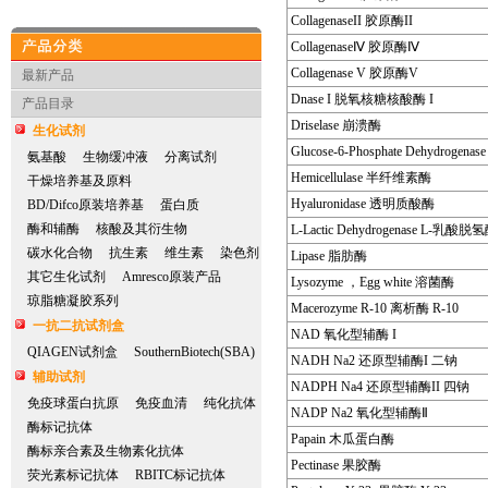
CollagenaseII 胶原酶II
CollagenaseⅣ 胶原酶Ⅳ
产品分类
Collagenase V 胶原酶V
最新产品
Dnase I 脱氧核糖核酸酶 I
产品目录
Driselase 崩溃酶
生化试剂
Glucose-6-Phosphate Dehydro
氨基酸
生物缓冲液
分离试剂
Hemicellulase 半纤维素酶
干燥培养基及原料
Hyaluronidase 透明质酸酶
BD/Difco原装培养基
蛋白质
酶和辅酶
核酸及其衍生物
L-Lactic Dehydrogenase L-乳酸脱
碳水化合物
抗生素
维生素
染色剂
Lipase 脂肪酶
其它生化试剂
Amresco原装产品
Lysozyme ，Egg white 溶菌酶
琼脂糖凝胶系列
Macerozyme R-10 离析酶 R-10
一抗二抗试剂盒
NAD 氧化型辅酶 I
QIAGEN试剂盒
SouthernBiotech(SBA)
NADH Na2 还原型辅酶I 二钠
辅助试剂
NADPH Na4 还原型辅酶II 四钠
免疫球蛋白抗原
免疫血清
纯化抗体
NADP Na2 氧化型辅酶Ⅱ
酶标记抗体
Papain 木瓜蛋白酶
酶标亲合素及生物素化抗体
Pectinase 果胶酶
荧光素标记抗体
RBITC标记抗体