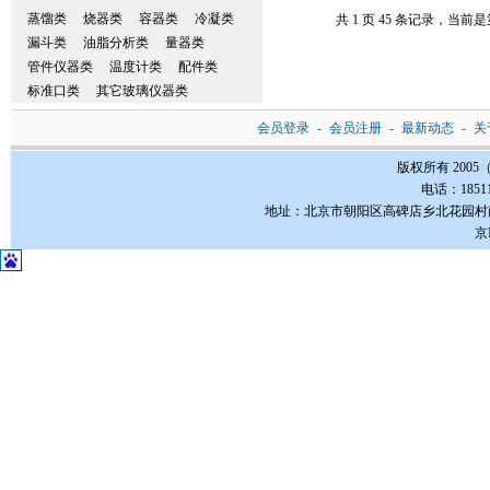
蒸馏类
烧器类
容器类
冷凝类
共 1 页 45 条记录，当前是第
漏斗类
油脂分析类
量器类
管件仪器类
温度计类
配件类
标准口类
其它玻璃仪器类
会员登录
-
会员注册
-
最新动态
-
关
版权所有 200
电话：185112
地址：北京市朝阳区高碑店乡北花园村南3-1号FC
京I