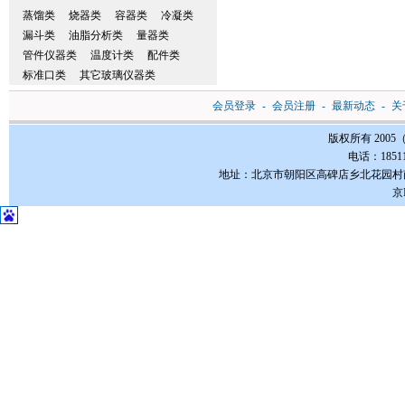
蒸馏类
烧器类
容器类
冷凝类
漏斗类
油脂分析类
量器类
管件仪器类
温度计类
配件类
标准口类
其它玻璃仪器类
会员登录
-
会员注册
-
最新动态
-
关
版权所有 200
电话：185112
地址：北京市朝阳区高碑店乡北花园村南3-1号FC
京I