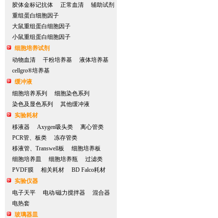
胶体金标记抗体
正常血清
辅助试剂
重组蛋白细胞因子
大鼠重组蛋白细胞因子
小鼠重组蛋白细胞因子
细胞培养试剂
动物血清
干粉培养基
液体培养基
cellgro®培养基
缓冲液
细胞培养系列
细胞染色系列
染色及显色系列
其他缓冲液
实验耗材
移液器
Axygen吸头类
离心管类
PCR管、板类
冻存管类
移液管、Transwell板
细胞培养板
细胞培养皿
细胞培养瓶
过滤类
PVDF膜
相关耗材
BD Falco耗材
实验仪器
电子天平
电动/磁力搅拌器
混合器
电热套
玻璃器皿