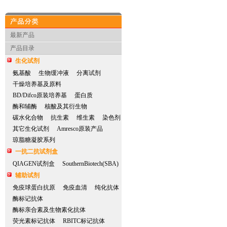
产品分类
最新产品
产品目录
生化试剂
氨基酸
生物缓冲液
分离试剂
干燥培养基及原料
BD/Difco原装培养基
蛋白质
酶和辅酶
核酸及其衍生物
碳水化合物
抗生素
维生素
染色剂
其它生化试剂
Amresco原装产品
琼脂糖凝胶系列
一抗二抗试剂盒
QIAGEN试剂盒
SouthernBiotech(SBA)
辅助试剂
免疫球蛋白抗原
免疫血清
纯化抗体
酶标记抗体
酶标亲合素及生物素化抗体
荧光素标记抗体
RBITC标记抗体