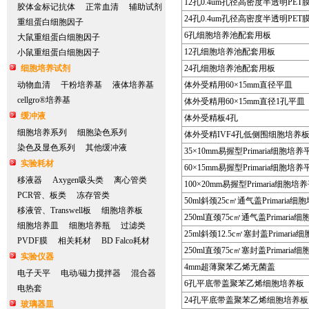
12孔0.4um孔径高密度半透明PE
胶体金标记抗体
正常血清
辅助试剂
24孔0.4um孔径高密度半透明PE
重组蛋白细胞因子
6孔细胞培养池配套用板
大鼠重组蛋白细胞因子
12孔细胞培养池配套用板
小鼠重组蛋白细胞因子
细胞培养试剂
24孔细胞培养池配套用板
动物血清
干粉培养基
液体培养基
体外受精用60×15mm直径平皿
cellgro®培养基
体外受精用60×15mm直径1孔平皿
缓冲液
体外受精板4孔
细胞培养系列
细胞染色系列
体外受精IVF4孔低侧围细胞培养
染色及显色系列
其他缓冲液
35×10mm易握型Primaria细胞培养
实验耗材
60×15mm易握型Primaria细胞培养
移液器
Axygen吸头类
离心管类
100×20mm易握型Primaria细胞培
PCR管、板类
冻存管类
50ml斜颈25c㎡通气盖Primaria细
移液管、Transwell板
细胞培养板
250ml直颈75c㎡通气盖Primaria
细胞培养皿
细胞培养瓶
过滤类
25ml斜颈12.5c㎡塞封盖Primari
PVDF膜
相关耗材
BD Falco耗材
250ml直颈75c㎡塞封盖Primaria
实验仪器
4mm超薄聚苯乙烯无菌盖
电子天平
电动/磁力搅拌器
混合器
6孔平底带盖聚苯乙烯细胞培养板
电热套
24孔平底带盖聚苯乙烯细胞培养板
玻璃器皿