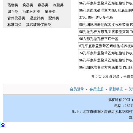
96孔平底带盖聚苯乙烯细胞培养板
蒸馏类
烧器类
容器类
冷凝类
96孔表面未处理聚丙烯U形底细胞
漏斗类
油脂分析类
量器类
370ul 96孔透明多孔板
管件仪器类
温度计类
配件类
标准口类
其它玻璃仪器类
96孔细胞培养池配套接收板带盖 P
96孔微孔板方形孔圆底带盖灭菌 T
96方形孔微孔板平底带盖
6孔平底带盖聚苯乙烯细胞培养板标
24孔平底带盖聚苯乙烯细胞培养板
96孔平底带盖聚苯乙烯细胞培养板
96孔细胞培养池方尖底带盖 PET膜
共 5 页 266 条记录，当前是
会员登录
-
会员注册
-
最新动态
-
关
版权所有 200
电话：185112
地址：北京市朝阳区高碑店乡北花园村南3-1号FC
京I