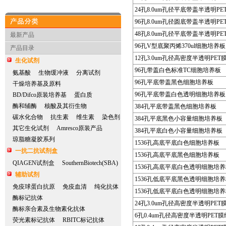
24孔8.0um孔径平底带盖半透明P
96孔8.0um孔径圆底带盖半透明P
产品分类
48孔8.0um孔径平底带盖半透明P
最新产品
96孔V型底聚丙烯370ul细胞培养板
产品目录
12孔3.0um孔径高密度半透明PE
生化试剂
96孔带盖白色标准TC细胞培养板
氨基酸
生物缓冲液
分离试剂
96孔平底带盖黑色细胞培养板
干燥培养基及原料
96孔平底带盖白色透明细胞培养板
BD/Difco原装培养基
蛋白质
酶和辅酶
核酸及其衍生物
384孔平底带盖黑色细胞培养板
碳水化合物
抗生素
维生素
染色剂
384孔平底黑色小容量细胞培养板
其它生化试剂
Amresco原装产品
384孔平底白色小容量细胞培养板
琼脂糖凝胶系列
1536孔高底平底白色细胞培养板
一抗二抗试剂盒
1536孔高底平底黑色细胞培养板
QIAGEN试剂盒
SouthernBiotech(SBA)
1536孔高底平底白色透明细胞培
辅助试剂
1536孔低底平底黑色透明细胞培
免疫球蛋白抗原
免疫血清
纯化抗体
1536孔低底平底白色透明细胞培
酶标记抗体
24孔3.0um孔径高密度半透明PE
酶标亲合素及生物素化抗体
6孔0.4um孔径高密度半透明PET
荧光素标记抗体
RBITC标记抗体