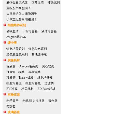
胶体金标记抗体
正常血清
辅助试剂
重组蛋白细胞因子
大鼠重组蛋白细胞因子
小鼠重组蛋白细胞因子
细胞培养试剂
动物血清
干粉培养基
液体培养基
cellgro®培养基
缓冲液
细胞培养系列
细胞染色系列
染色及显色系列
其他缓冲液
实验耗材
移液器
Axygen吸头类
离心管类
PCR管、板类
冻存管类
移液管、Transwell板
细胞培养板
细胞培养皿
细胞培养瓶
过滤类
PVDF膜
相关耗材
BD Falco耗材
实验仪器
电子天平
电动/磁力搅拌器
混合器
电热套
玻璃器皿