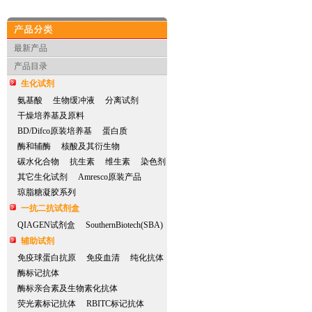
产品分类
最新产品
产品目录
生化试剂
氨基酸
生物缓冲液
分离试剂
干燥培养基及原料
BD/Difco原装培养基
蛋白质
酶和辅酶
核酸及其衍生物
碳水化合物
抗生素
维生素
染色剂
其它生化试剂
Amresco原装产品
琼脂糖凝胶系列
一抗二抗试剂盒
QIAGEN试剂盒
SouthernBiotech(SBA)
辅助试剂
免疫球蛋白抗原
免疫血清
纯化抗体
酶标记抗体
酶标亲合素及生物素化抗体
荧光素标记抗体
RBITC标记抗体