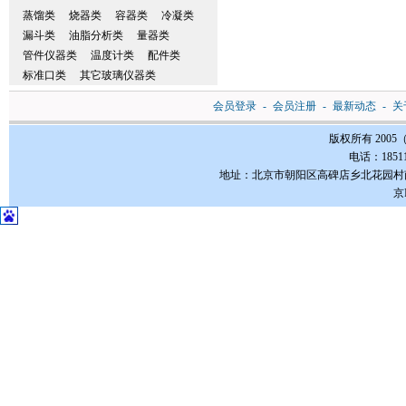
蒸馏类
烧器类
容器类
冷凝类
漏斗类
油脂分析类
量器类
管件仪器类
温度计类
配件类
标准口类
其它玻璃仪器类
会员登录
-
会员注册
-
最新动态
-
关
版权所有 200
电话：185112
地址：北京市朝阳区高碑店乡北花园村南3-1号FC
京I