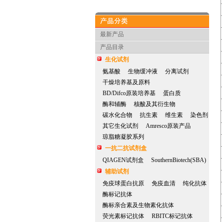
产品分类
最新产品
产品目录
生化试剂
氨基酸
生物缓冲液
分离试剂
干燥培养基及原料
BD/Difco原装培养基
蛋白质
酶和辅酶
核酸及其衍生物
碳水化合物
抗生素
维生素
染色剂
其它生化试剂
Amresco原装产品
琼脂糖凝胶系列
一抗二抗试剂盒
QIAGEN试剂盒
SouthernBiotech(SBA)
辅助试剂
免疫球蛋白抗原
免疫血清
纯化抗体
酶标记抗体
酶标亲合素及生物素化抗体
荧光素标记抗体
RBITC标记抗体