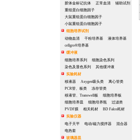
胶体金标记抗体
正常血清
辅助试剂
重组蛋白细胞因子
大鼠重组蛋白细胞因子
小鼠重组蛋白细胞因子
细胞培养试剂
动物血清
干粉培养基
液体培养基
cellgro®培养基
缓冲液
细胞培养系列
细胞染色系列
染色及显色系列
其他缓冲液
实验耗材
移液器
Axygen吸头类
离心管类
PCR管、板类
冻存管类
移液管、Transwell板
细胞培养板
细胞培养皿
细胞培养瓶
过滤类
PVDF膜
相关耗材
BD Falco耗材
实验仪器
电子天平
电动/磁力搅拌器
混合器
电热套
玻璃器皿