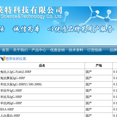
首页
关于我们
产品中心
优惠促销
技术资料
订货指南
品牌
您所在的位置:
品名
产地
兔抗人IgG-F(ab)2-HRP
国产
0.
兔抗豚鼠IgG-HRP
国产
0.
羊抗大鼠IgG-HRP(1:500-2000)
国产
0.
羊抗牛IgG-HRP
国产
0.
羊抗马IgG-HRP
国产
0.
羊抗鸡IgG-HRP
国产
0.
BSA-HRP
国产
0.
人白蛋白-HRP
国产
0.