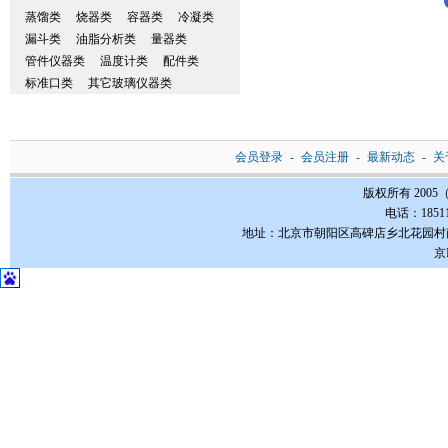
蒸馏类
烧器类
容器类
冷凝类
漏斗类
油脂分析类
量器类
管件仪器类
温度计类
配件类
标准口类
其它玻璃仪器类
会员登录
-
会员注册
-
最新动态
-
关
版权所有 200
电话：185112
地址：北京市朝阳区高碑店乡北花园村南3-1号FC
京I