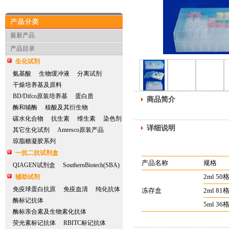
产品分类
最新产品
产品目录
生化试剂
氨基酸
生物缓冲液
分离试剂
干燥培养基及原料
BD/Difco原装培养基
蛋白质
商品简介
酶和辅酶
核酸及其衍生物
碳水化合物
抗生素
维生素
染色剂
详细说明
其它生化试剂
Amresco原装产品
琼脂糖凝胶系列
一抗二抗试剂盒
产品名称
规格
QIAGEN试剂盒
SouthernBiotech(SBA)
2ml 50
辅助试剂
免疫球蛋白抗原
免疫血清
纯化抗体
冻存盒
2ml 81
酶标记抗体
5ml 36
酶标亲合素及生物素化抗体
荧光素标记抗体
RBITC标记抗体