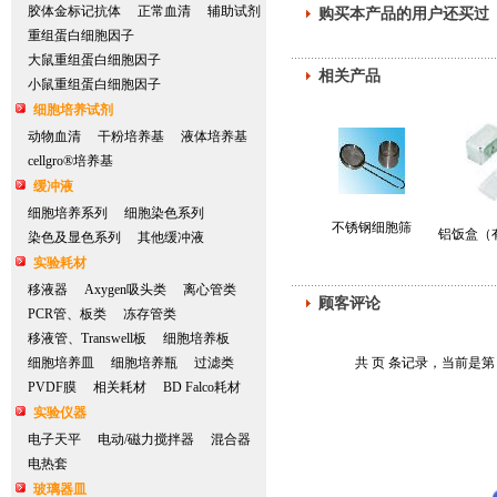
胶体金标记抗体
正常血清
辅助试剂
购买本产品的用户还买过
重组蛋白细胞因子
大鼠重组蛋白细胞因子
相关产品
小鼠重组蛋白细胞因子
细胞培养试剂
动物血清
干粉培养基
液体培养基
cellgro®培养基
缓冲液
细胞培养系列
细胞染色系列
不锈钢细胞筛
铝饭盒（
染色及显色系列
其他缓冲液
实验耗材
移液器
Axygen吸头类
离心管类
顾客评论
PCR管、板类
冻存管类
移液管、Transwell板
细胞培养板
细胞培养皿
细胞培养瓶
过滤类
共 页 条记录，当前是第
PVDF膜
相关耗材
BD Falco耗材
实验仪器
电子天平
电动/磁力搅拌器
混合器
电热套
玻璃器皿