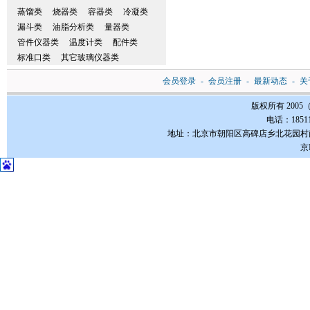
蒸馏类
烧器类
容器类
冷凝类
漏斗类
油脂分析类
量器类
管件仪器类
温度计类
配件类
标准口类
其它玻璃仪器类
会员登录
-
会员注册
-
最新动态
-
关
版权所有 200
电话：185112
地址：北京市朝阳区高碑店乡北花园村南3-1号FC
京I