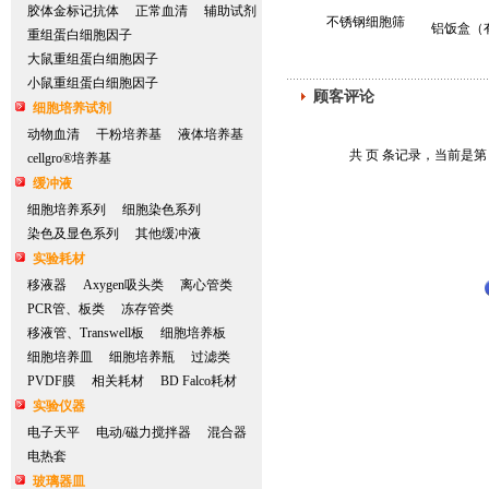
胶体金标记抗体
正常血清
辅助试剂
不锈钢细胞筛
铝饭盒（
重组蛋白细胞因子
大鼠重组蛋白细胞因子
小鼠重组蛋白细胞因子
顾客评论
细胞培养试剂
动物血清
干粉培养基
液体培养基
共 页 条记录，当前是第
cellgro®培养基
缓冲液
细胞培养系列
细胞染色系列
染色及显色系列
其他缓冲液
实验耗材
移液器
Axygen吸头类
离心管类
PCR管、板类
冻存管类
移液管、Transwell板
细胞培养板
细胞培养皿
细胞培养瓶
过滤类
PVDF膜
相关耗材
BD Falco耗材
实验仪器
电子天平
电动/磁力搅拌器
混合器
电热套
玻璃器皿