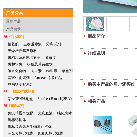
产品分类
最新产品
产品目录
商品简介
生化试剂
氨基酸
生物缓冲液
分离试剂
干燥培养基及原料
详细说明
BD/Difco原装培养基
蛋白质
酶和辅酶
核酸及其衍生物
碳水化合物
抗生素
维生素
染色剂
其它生化试剂
Amresco原装产品
购买本产品的用户还买过
琼脂糖凝胶系列
一抗二抗试剂盒
QIAGEN试剂盒
SouthernBiotech(SBA)
相关产品
辅助试剂
免疫球蛋白抗原
免疫血清
纯化抗体
酶标记抗体
酶标亲合素及生物素化抗体
荧光素标记抗体
RBITC标记抗体